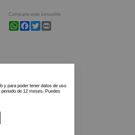
Comparte este inmueble
WhatsApp
Facebook
Twitter
Print
eb y para poder tener datos de uso
n periodo de 12 meses. Puedes