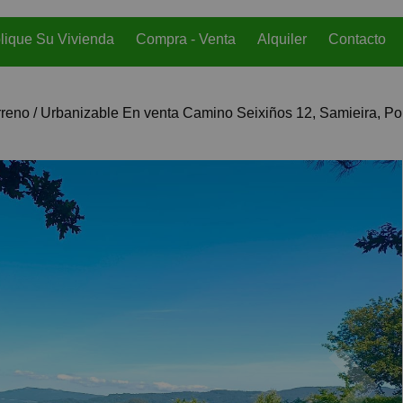
lique Su Vivienda
Compra - Venta
Alquiler
Contacto
rreno / Urbanizable En venta Camino Seixiños 12, Samieira, Po