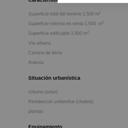
2
Superficie total del terreno 1.500 m
2
Superficie mínima en venta 1.500 m
2
Superficie edificable 1.500 m
Vía urbana
Camino de tierra
Autovía
Situación urbanística
Urbano (solar)
Residencial unifamiliar (chalets)
plantas
Equipamiento