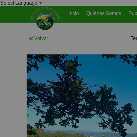
Select Language
▼
Inicio
Quiénes Somos
Pub
Volver
Te