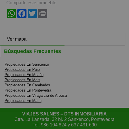
Comparte este inmueble
WhatsApp
Facebook
Twitter
Print
Ver mapa
Búsquedas Frecuentes
Propiedades En Sanxenxo
Propiedades En Poio
Propiedades En Meaño
Propiedades En Meis
Propiedades En Cambados
Propiedades En Pontevedra
Propiedades En Vilagarcía de Arousa
Propiedades En Marin
VIAJES SALNES – DTS INMOBILIARIA
Ctra. La Lanzada, 32 bj. 2 Sanxenxo, Pontevedra
Tel.
986 104 824
y
637 431 690